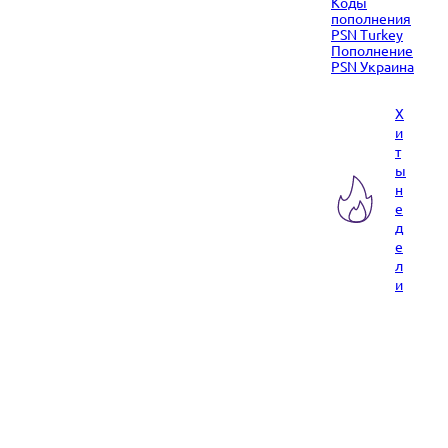
Коды
пополнения
PSN Turkey
Пополнение
PSN Украина
Х
и
т
ы
н
е
д
е
л
и