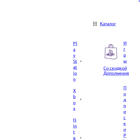
Каталог
И
Pl
г
a
р
y
ы
St
at
Со скидкой
io
Дополнения
n
П
X
о
b
д
o
п
x
и
с
N
к
in
и
t
P
e