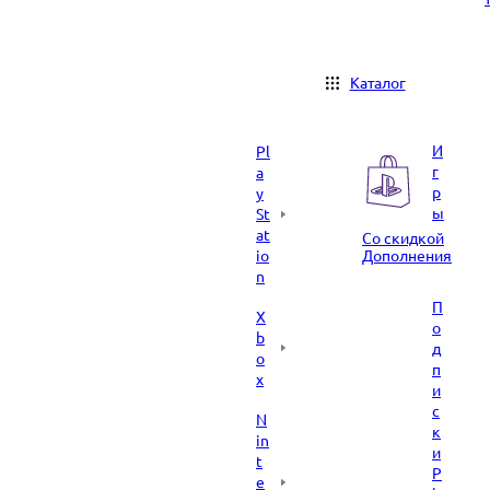
Каталог
И
Pl
г
a
р
y
ы
St
at
Со скидкой
io
Дополнения
n
П
X
о
b
д
o
п
x
и
с
N
к
in
и
t
P
e