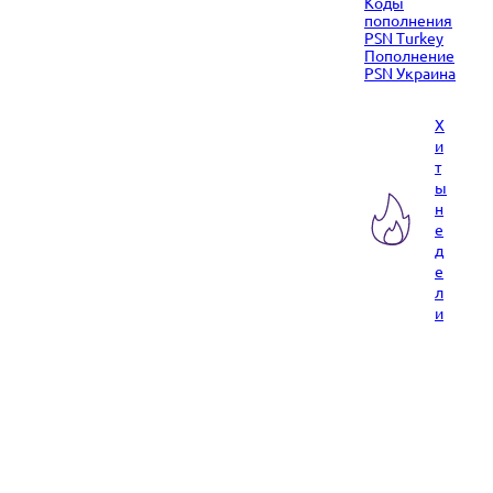
Коды
пополнения
PSN Turkey
Пополнение
PSN Украина
Х
и
т
ы
н
е
д
е
л
и