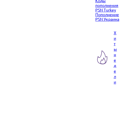
Коды
пополнения
PSN Turkey
Пополнение
PSN Украина
Х
и
т
ы
н
е
д
е
л
и