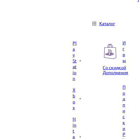
Каталог
И
Pl
г
a
р
y
ы
St
at
Со скидкой
io
Дополнения
n
П
X
о
b
д
o
п
x
и
с
N
к
in
и
t
P
e