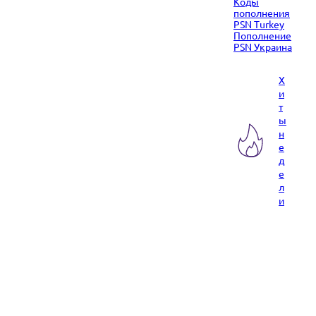
Коды
пополнения
PSN Turkey
Пополнение
PSN Украина
Х
и
т
ы
н
е
д
е
л
и