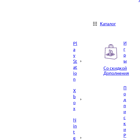
Каталог
И
Pl
г
a
р
y
ы
St
at
Со скидкой
io
Дополнения
n
П
X
о
b
д
o
п
x
и
с
N
к
in
и
t
P
e