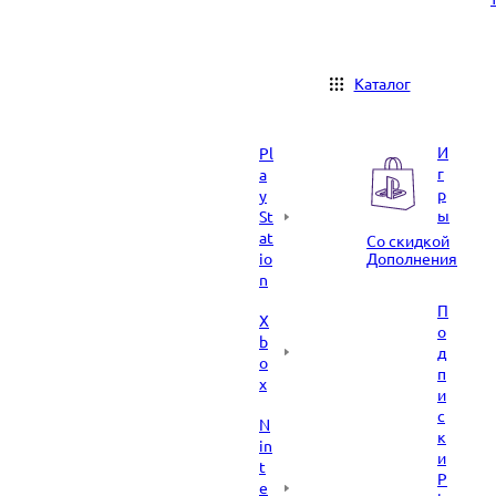
Каталог
И
Pl
г
a
р
y
ы
St
at
Со скидкой
io
Дополнения
n
П
X
о
b
д
o
п
x
и
с
N
к
in
и
t
P
e