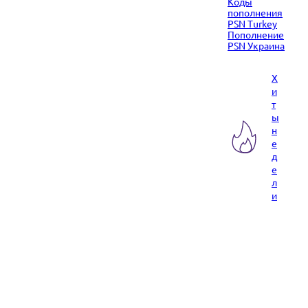
Коды
пополнения
PSN Turkey
Пополнение
PSN Украина
Х
и
т
ы
н
е
д
е
л
и