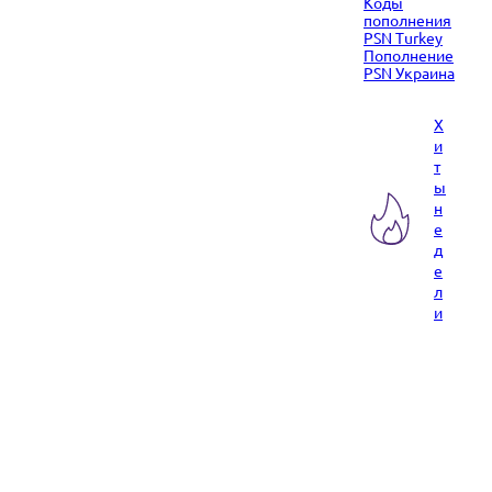
Коды
пополнения
PSN Turkey
Пополнение
PSN Украина
Х
и
т
ы
н
е
д
е
л
и