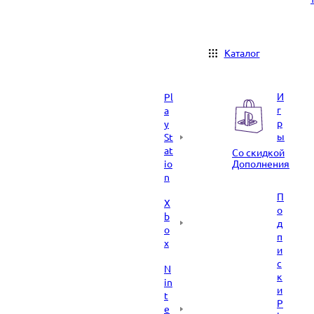
Каталог
И
Pl
г
a
р
y
ы
St
at
Со скидкой
io
Дополнения
n
П
X
о
b
д
o
п
x
и
с
N
к
in
и
t
P
e