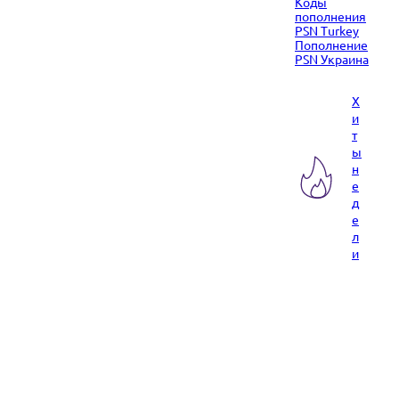
Коды
пополнения
PSN Turkey
Пополнение
PSN Украина
Х
и
т
ы
н
е
д
е
л
и