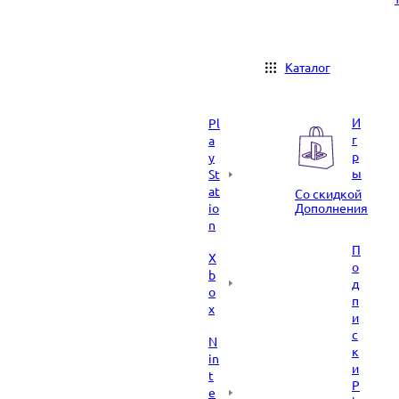
Каталог
И
Pl
г
a
р
y
ы
St
at
Со скидкой
io
Дополнения
n
П
X
о
b
д
o
п
x
и
с
N
к
in
и
t
P
e