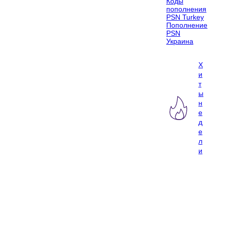
Коды
пополнения
PSN Turkey
Пополнение
PSN
Украина
Х
и
т
ы
н
е
д
е
л
и