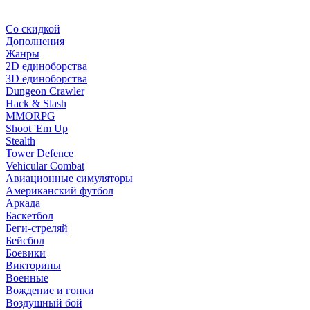
Со скидкой
Дополнения
Жанры
2D единоборства
3D единоборства
Dungeon Crawler
Hack & Slash
MMORPG
Shoot 'Em Up
Stealth
Tower Defence
Vehicular Combat
Авиационные симуляторы
Американский футбол
Аркада
Баскетбол
Беги-стреляй
Бейсбол
Боевики
Викторины
Военные
Вождение и гонки
Воздушный бой